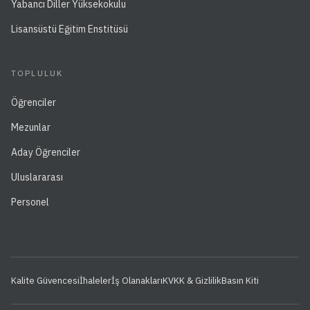
Yabancı Diller Yüksekokulu
Lisansüstü Eğitim Enstitüsü
TOPLULUK
Öğrenciler
Mezunlar
Aday Öğrenciler
Uluslararası
Personel
Kalite Güvencesi
İhaleler
İş Olanakları
KVKK & Gizlilik
Basın Kiti