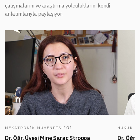
çalışmalarını ve araştırma yolculuklarını kendi
anlatımlarıyla paylaşıyor.
MEKATRONIK MÜHENDISLIĞI
HUKUK
Dr. Öğr. Üyesi Mine Saraç Stroppa
Dr. Öğr.