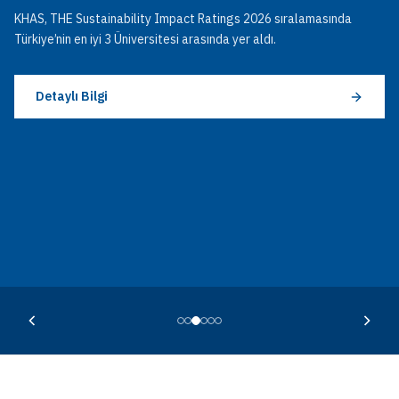
KHAS, THE Sustainability Impact Ratings 2026 sıralamasında
Türkiye’nin en iyi 3 Üniversitesi arasında yer aldı.
Detaylı Bilgi
Detaylı Bilgi
Detaylı Bilgi
Detaylı Bilgi
Haberi İncele
Detaylı Bilgi