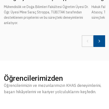
Mühendislik ve Doğa Bilimleri Fakültesi Öğretim Üyesi Dr.
Hukuk Fakül
Öğr. Üyesi Mine Saraç Stroppa, TÜBİTAK tarafından
Atasoy, TÜB
desteklenen projelerini ve bu süreçteki deneyimlerini
süreçteki de
anlatıyor.
Öğrencilerimizden
Öğrencilerimizin ve mezunlarımızın KHAS deneyimlerini,
başarı hikâyelerini ve kariyer yolculuklarını keşfedin.