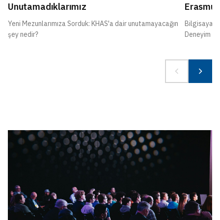
Unutamadıklarımız
Erasmus
Yeni Mezunlarımıza Sorduk: KHAS'a dair unutamayacağın
Bilgisayar 
şey nedir?
Deneyim