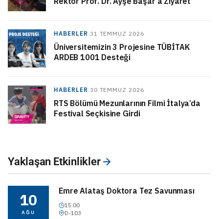
Rektör Prof. Dr. Ayşe Başar’a Ziyaret
HABERLER
·
31 TEMMUZ 2026
Üniversitemizin 3 Projesine TÜBİTAK
ARDEB 1001 Desteği
HABERLER
·
30 TEMMUZ 2026
RTS Bölümü Mezunlarının Filmi İtalya’da
Festival Seçkisine Girdi
Yaklaşan Etkinlikler
Emre Alataş Doktora Tez Savunması
10
15:00
AĞU
D-103