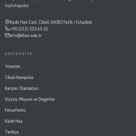
topluluğudur.
Kadir Has Cad., Cibali 34083 Fatih / İstanbul
+90 (212) 533 65 32
info@khas.edu.tr
ÜNIVERSITE
Yönetim
Cibali Kampüsü
Kariyer Olanakları
Vizyon, Misyon ve Değerler
Felsefemiz
Kadir Has
Tarihçe