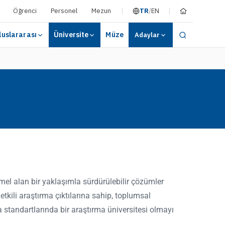
Öğrenci
Personel
Mezun
TR
/
EN
luslararası
Üniversite
Müze
Adaylar
temel alan bir yaklaşımla sürdürülebilir çözümler
etkili araştırma çıktılarına sahip, toplumsal
a standartlarında bir araştırma üniversitesi olmayı