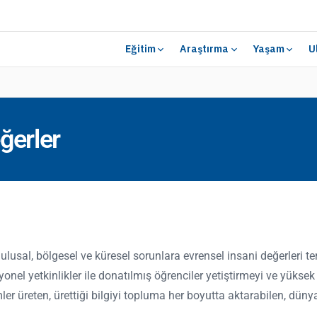
Eğitim
Araştırma
Yaşam
U
ğerler
l, ulusal, bölgesel ve küresel sorunlara evrensel insani değerleri 
onel yetkinlikler ile donatılmış öğrenciler yetiştirmeyi ve yüksek 
ler üreten, ürettiği bilgiyi topluma her boyutta aktarabilen, düny