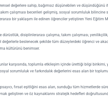
evrensel değerlere sahip, bağımsız düşünebilen ve düşündüğünü ifa
 takım çalışması becerileri gelişmiş, sosyal sorumluluk bilincine 
erarası bir yaklaşım ile edinen öğrenciler yetiştiren Yeni Eğitim 
rüstlük, disiplinlerarası çalışma, takım çalışması, yenilikçilik, yar
el değerlerle beslenecek şekilde tüm düzeylerdeki öğrenci ve akad
ırma kültürünü benimser.
nlar karşısında, toplumla etkileşim içinde ürettiği bilgi birikimi, y
, sosyal sorumluluk ve farkındalık değerlerini esas alan bir toplu
psayıcı, fırsat eşitliğini esas alan, sunduğu tüm hizmetlerde sü
nak geliştiren ve öz kaynaklarını stratejik hedefleri doğrultusu