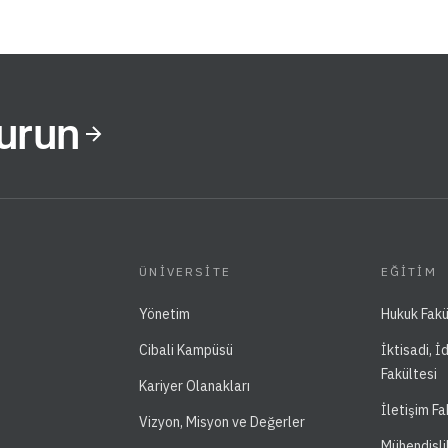
Kurun
ÜNIVERSITE
EĞITIM
Yönetim
Hukuk Fakü
Cibali Kampüsü
İktisadi, İ
Fakültesi
Kariyer Olanakları
İletişim Fa
Vizyon, Misyon ve Değerler
Mühendisli