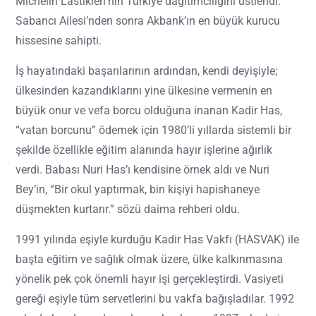
Michelin Lastikleri’nin Türkiye dağıtımcılığını üstlendi.
Sabancı Ailesi’nden sonra Akbank’ın en büyük kurucu
hissesine sahipti.
İş hayatındaki başarılarının ardından, kendi deyişiyle;
ülkesinden kazandıklarını yine ülkesine vermenin en
büyük onur ve vefa borcu olduğuna inanan Kadir Has,
“vatan borcunu” ödemek için 1980’li yıllarda sistemli bir
şekilde özellikle eğitim alanında hayır işlerine ağırlık
verdi. Babası Nuri Has’ı kendisine örnek aldı ve Nuri
Bey’in, “Bir okul yaptırmak, bin kişiyi hapishaneye
düşmekten kurtarır.” sözü daima rehberi oldu.
1991 yılında eşiyle kurduğu Kadir Has Vakfı (HASVAK) ile
başta eğitim ve sağlık olmak üzere, ülke kalkınmasına
yönelik pek çok önemli hayır işi gerçekleştirdi. Vasiyeti
gereği eşiyle tüm servetlerini bu vakfa bağışladılar. 1992