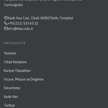
topluluğudur.
Kadir Has Cad., Cibali 34083 Fatih / İstanbul
+90 (212) 533 65 32
info@khas.edu.tr
ÜNIVERSITE
Yönetim
Cibali Kampüsü
Kariyer Olanakları
Vizyon, Misyon ve Değerler
Felsefemiz
Kadir Has
Tarihçe