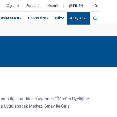
Öğrenci
Personel
Mezun
TR
/
EN
luslararası
Üniversite
Müze
Adaylar
unun ilgili maddeleri uyarınca “Öğretim Üyeliğine
a Uygulanacak Merkezi Sınav İle Giriş