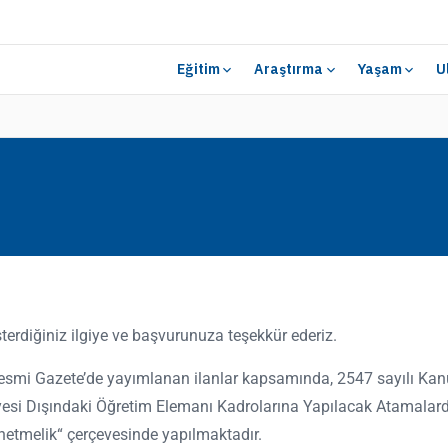
Eğitim
Araştırma
Yaşam
U
terdiğiniz ilgiye ve başvurunuza teşekkür ederiz.
Resmi
Gazete’de
yayımlanan
ilanlar kapsamında, 2547 sayılı Kan
esi Dışındaki Öğretim Elemanı Kadrolarına Yapılacak Atamalard
önetmelik“ çerçevesinde yapılmaktadır.