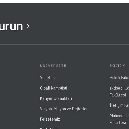
Kurun
ÜNIVERSITE
EĞITIM
Yönetim
Hukuk Fakü
Cibali Kampüsü
İktisadi, İ
Fakültesi
Kariyer Olanakları
İletişim Fa
Vizyon, Misyon ve Değerler
Mühendisli
Felsefemiz
Fakültesi