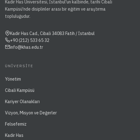
Kadir Has Üniversitesi, İstanbul'un kalbinde, tarihi Cibali
Kampüsü'nde disiplinler arası bir eğitim ve araştırma
topluluğudur.
Kadir Has Cad., Cibali 34083 Fatih / İstanbul
+90 (212) 533 65 32
info@khas.edu.tr
ÜNIVERSITE
Yönetim
Cibali Kampüsü
Kariyer Olanakları
Vizyon, Misyon ve Değerler
Felsefemiz
Kadir Has