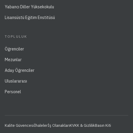
Yabancı Diller Yüksekokulu
Lisansüstü Eğitim Enstitüsü
TOPLULUK
Öğrenciler
Mezunlar
Aday Öğrenciler
Uluslararası
Personel
Kalite Güvencesi
İhaleler
İş Olanakları
KVKK & Gizlilik
Basın Kiti