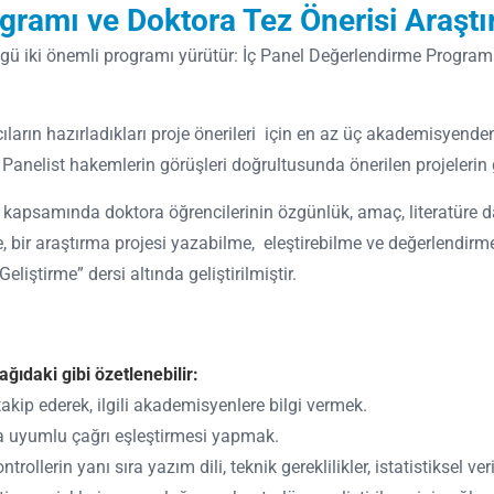
gramı ve Doktora Tez Önerisi Araşt
özgü iki önemli programı yürütür: İç Panel Değerlendirme Program
ların hazırladıkları proje önerileri için en az üç akademisyende
r. Panelist hakemlerin görüşleri doğrultusunda önerilen projelerin 
kapsamında doktora öğrencilerinin özgünlük, amaç, literatüre daya
me, bir araştırma projesi yazabilme, eleştirebilme ve değerlendirme
iştirme” dersi altında geliştirilmiştir.
ağıdaki gibi özetlenebilir:
takip ederek, ilgili akademisyenlere bilgi vermek.
a uyumlu çağrı eşleştirmesi yapmak.
ollerin yanı sıra yazım dili, teknik gereklilikler, istatistiksel v