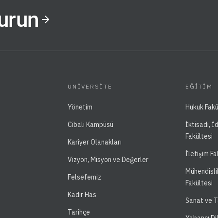
Kurun
ÜNIVERSITE
EĞITIM
Yönetim
Hukuk Fakü
Cibali Kampüsü
İktisadi, İ
Fakültesi
Kariyer Olanakları
İletişim Fa
Vizyon, Misyon ve Değerler
Mühendisli
Felsefemiz
Fakültesi
Kadir Has
Sanat ve T
Tarihçe