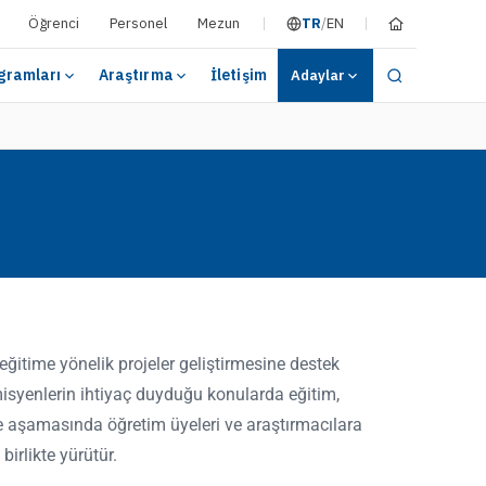
Öğrenci
Personel
Mezun
TR
/
EN
gramları
Araştırma
İletişim
Adaylar
ğitime yönelik projeler geliştirmesine destek
isyenlerin ihtiyaç duyduğu konularda eğitim,
e aşamasında öğretim üyeleri ve araştırmacılara
birlikte yürütür.