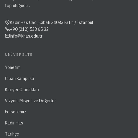
topluluğudur.
Kadir Has Cad., Cibali 34083 Fatih / İstanbul
+90 (212) 533 65 32
info@khas.edu.tr
ÜNIVERSITE
Yönetim
Cibali Kampüsü
Kariyer Olanakları
Vizyon, Misyon ve Değerler
Felsefemiz
Kadir Has
Tarihçe