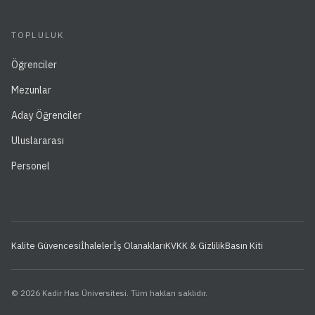
TOPLULUK
Öğrenciler
Mezunlar
Aday Öğrenciler
Uluslararası
Personel
Kalite Güvencesi
İhaleler
İş Olanakları
KVKK & Gizlilik
Basın Kiti
© 2026 Kadir Has Üniversitesi. Tüm hakları saklıdır.