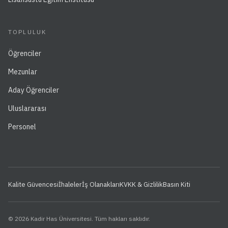
TOPLULUK
Öğrenciler
Mezunlar
Aday Öğrenciler
Uluslararası
Personel
Kalite Güvencesi
İhaleler
İş Olanakları
KVKK & Gizlilik
Basın Kiti
© 2026 Kadir Has Üniversitesi. Tüm hakları saklıdır.