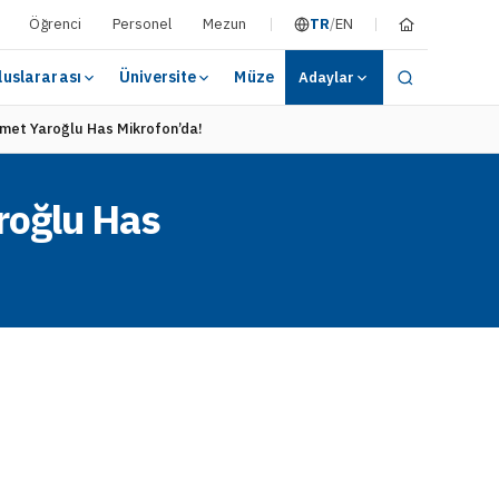
Öğrenci
Personel
Mezun
TR
/
EN
luslararası
Üniversite
Müze
Adaylar
met Yaroğlu Has Mikrofon’da!
roğlu Has