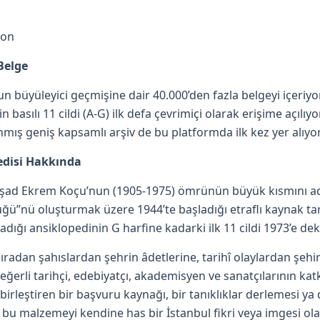
lon
Belge
’un büyüleyici geçmişine dair 40.000’den fazla belgeyi içeriy
n basılı 11 cildi (A-G) ilk defa çevrimiçi olarak erişime açılı
mış geniş kapsamlı arşiv de bu platformda ilk kez yer alıyo
edisi Hakkında
 Reşad Ekrem Koçu’nun (1905-1975) ömrünün büyük kısmını 
ğü”nü oluşturmak üzere 1944’te başladığı etraflı kaynak ta
dığı ansiklopedinin G harfine kadarki ilk 11 cildi 1973’e dek a
adan şahıslardan şehrin âdetlerine, tarihî olaylardan şehir 
değerli tarihçi, edebiyatçı, akademisyen ve sanatçılarının ka
 birleştiren bir başvuru kaynağı, bir tanıklıklar derlemesi y
 bu malzemeyi kendine has bir İstanbul fikri veya imgesi ola