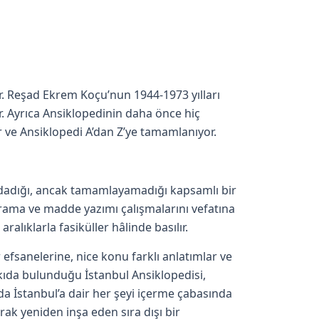
or. Reşad Ekrem Koçu’nun 1944-1973 yılları
yor. Ayrıca Ansiklopedinin daha önce hiç
r ve Ansiklopedi A’dan Z’ye tamamlanıyor.
adadığı, ancak tamamlayamadığı kapsamlı bir
rama ve madde yazımı çalışmalarını vefatına
ralıklarla fasiküller hâlinde basılır.
efsanelerine, nice konu farklı anlatımlar ve
tkıda bulunduğu İstanbul Ansiklopedisi,
a da İstanbul’a dair her şeyi içerme çabasında
rak yeniden inşa eden sıra dışı bir