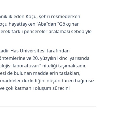
anıklık eden Koçu, şehri resmederken
 Koçu hayattayken “Aba”dan “Gökçınar
erek farklı pencereler aralaması sebebiyle
adir Has Üniversitesi tarafından
ntemlerine ve 20. yüzyılın ikinci yarısında
lojisi laboratuvarı” niteliği taşımaktadır.
tesi de bulunan maddelerin taslakları,
e maddeler derlediğini düşündüren bağımsız
ık ve çok katmanlı oluşum sürecini