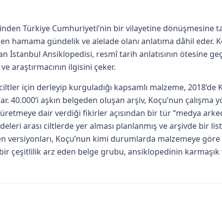
nden Türkiye Cumhuriyeti’nin bir vilayetine dönüşmesine t
den hamama gündelik ve alelade olanı anlatıma dâhil eder.
İstanbul Ansiklopedisi, resmî tarih anlatısının ötesine geç
ve araştırmacının ilgisini çeker.
ltler için derleyip kurguladığı kapsamlı malzeme, 2018’de K
r. 40.000’i aşkın belgeden oluşan arşiv, Koçu’nun çalışma yö
yın üretmeye dair verdiği fikirler açısından bir tür “medya arkeo
eri arası ciltlerde yer alması planlanmış ve arşivde bir lis
ken versiyonları, Koçu’nun kimi durumlarda malzemeye gör
ük bir çeşitlilik arz eden belge grubu, ansiklopedinin karmaş