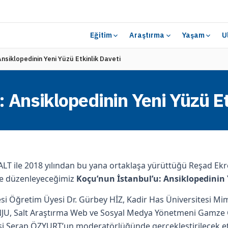
Eğitim
Araştırma
Yaşam
U
nsiklopedinin Yeni Yüzü Etkinlik Daveti
 Ansiklopedinin Yeni Yüzü Et
SALT ile 2018 yılından bu yana ortaklaşa yürüttüğü Reşad Ek
yle düzenleyeceğimiz
Koçu’nun İstanbul’u: Ansiklopedinin
si Öğretim Üyesi Dr. Gürbey HİZ, Kadir Has Üniversitesi Mim
ANJU, Salt Araştırma Web ve Sosyal Medya Yönetmeni Gamze
isi Serap ÖZYURT’un moderatörlüğünde gerçekleştirilecek etki