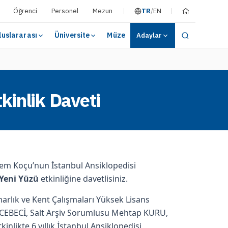
Öğrenci
Personel
Mezun
TR
/
EN
luslararası
Üniversite
Müze
Adaylar
kinlik Daveti
rem Koçu’nun İstanbul Ansiklopedisi
 Yeni Yüzü
etkinliğine davetlisiniz.
arlık ve Kent Çalışmaları Yüksek Lisans
 CEBECİ, Salt Arşiv Sorumlusu Mehtap KURU,
nlikte 6 yıllık İstanbul Ansiklopedisi