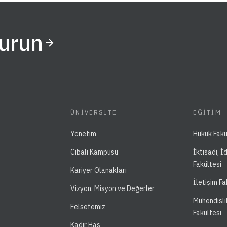
Kurun
ÜNIVERSITE
EĞITIM
Yönetim
Hukuk Fakü
Cibali Kampüsü
İktisadi, İ
Fakültesi
Kariyer Olanakları
İletişim Fa
Vizyon, Misyon ve Değerler
Mühendisli
Felsefemiz
Fakültesi
Kadir Has