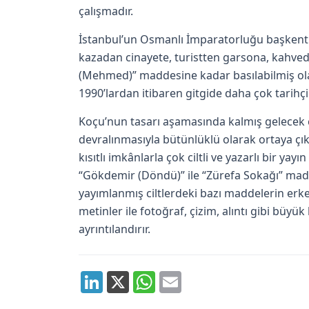
çalışmadır.
İstanbul’un Osmanlı İmparatorluğu başkenti
kazadan cinayete, turistten garsona, kahve
(Mehmed)” maddesine kadar basılabilmiş olan 
1990’lardan itibaren gitgide daha çok tarihçi 
Koçu’nun tasarı aşamasında kalmış gelecek ci
devralınmasıyla bütünlüklü olarak ortaya çıka
kısıtlı imkânlarla çok ciltli ve yazarlı bir ya
“Gökdemir (Döndü)” ile “Zürefa Sokağı” maddel
yayımlanmış ciltlerdeki bazı maddelerin er
metinler ile fotoğraf, çizim, alıntı gibi büy
ayrıntılandırır.