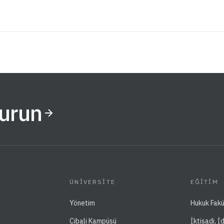
Kurun
ÜNIVERSITE
EĞITIM
Yönetim
Hukuk Fakü
Cibali Kampüsü
İktisadi, İ