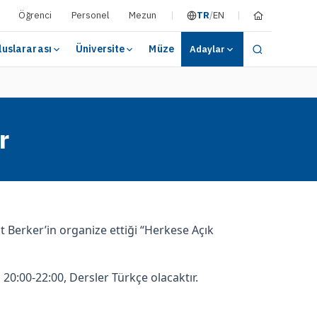
Öğrenci
Personel
Mezun
TR
/
EN
luslararası
Üniversite
Müze
Adaylar
r
t Berker’in organize ettiği “Herkese Açık
a
20:00-22:00, Dersler Türkçe olacaktır.