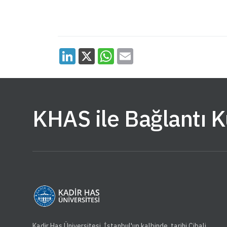
KHAS ile Bağlantı 
Kadir Has Üniversitesi, İstanbul'un kalbinde, tarihi Cibali