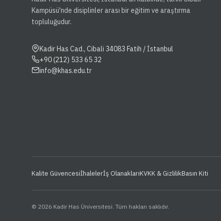
Kampüsü'nde disiplinler arası bir eğitim ve araştırma
topluluğudur.
Kadir Has Cad., Cibali 34083 Fatih / İstanbul
+90 (212) 533 65 32
info@khas.edu.tr
Kalite Güvencesi
İhaleler
İş Olanakları
KVKK & Gizlilik
Basın Kiti
© 2026 Kadir Has Üniversitesi. Tüm hakları saklıdır.