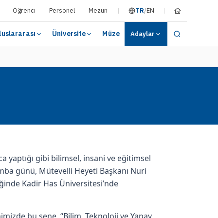
Öğrenci
Personel
Mezun
TR
/
EN
luslararası
Üniversite
Müze
Adaylar
yaptığı gibi bilimsel, insani ve eğitimsel
amba günü, Mütevelli Heyeti Başkanı Nuri
iğinde Kadir Has Üniversitesi’nde
imizde bu sene, “Bilim, Teknoloji ve Yapay