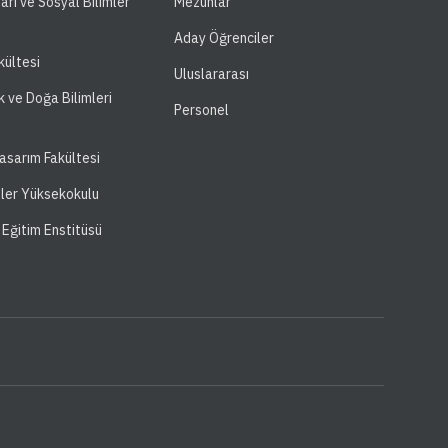
dari ve Sosyal Bilimler
Mezunlar
Aday Öğrenciler
kültesi
Uluslararası
k ve Doğa Bilimleri
Personel
asarım Fakültesi
ller Yüksekokulu
 Eğitim Enstitüsü