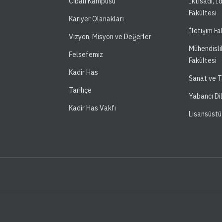
Cibali Kampüsü
İktisadi, İ
Fakültesi
Kariyer Olanakları
İletişim Fa
Vizyon, Misyon ve Değerler
Mühendisli
Felsefemiz
Fakültesi
Kadir Has
Sanat ve T
Tarihçe
Yabancı Di
Kadir Has Vakfı
Lisansüstü