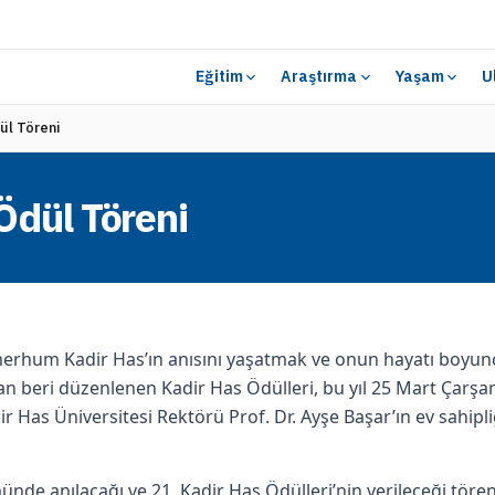
Eğitim
Araştırma
Yaşam
U
ül Töreni
Ödül Töreni
 merhum Kadir Has’ın anısını yaşatmak ve onun hayatı boyunca 
dan beri düzenlenen Kadir Has Ödülleri, bu yıl 25 Mart Çarş
r Has Üniversitesi Rektörü Prof. Dr. Ayşe Başar’ın ev sahipl
nde anılacağı ve 21. Kadir Has Ödülleri’nin verileceği tören