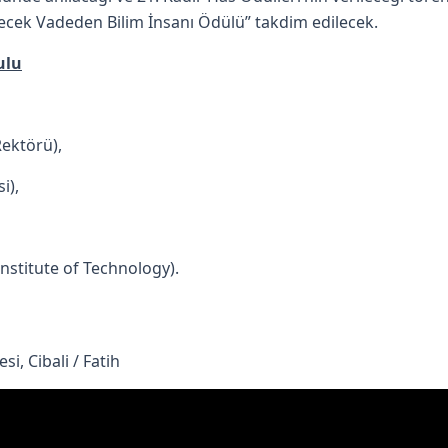
ecek Vadeden Bilim İnsanı Ödülü” takdim edilecek.
ulu
),
Rektörü),
si),
nstitute of Technology).
i, Cibali / Fatih