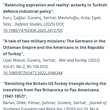
"Balancing aspiration and reality: autarky in Turkish
defence industrial policy",
Kurç, Çağlar; Güvenç, Serhat; Mevlütoğlu, Arda; Egeli,
Sıtkı;
,
Defence Studies
, (2025)
DOI:
10.1080/14702436.2025.2472705
"A tale of two military missions: The Germans in the
Ottoman Empire and the Americans in the Republic
of Turkey",
Uyar, Mesut; Güvenç, Serhat;
,
War and Society
, (2022)
Vol.41, No.2, 85-106
DOI:
10.1080/07292473.2022.2046344
"Revisiting the Britain-US-Turkey triangle during the
transition from Pax Britannica to Pax Americana
(1947-1957)",
Barlas, Dilek; Yılmaz, Şuhnaz; Güvenç, Serhat;
,
Journal of
Southeast European and Black Sea
, (2020) Vol.20, No.4,