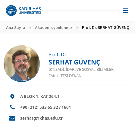
Ana Sayfa
Akademisyenlerimiz
Prof. Dr. SERHAT GÜVENÇ
Prof. Dr.
SERHAT GÜVENÇ
İKTISADI, İDARI VE SOSYAL BILIMLER
FAKÜLTESI DEKAN
A BLOK 1. KAT 264.1
+90 (212) 533 65 32 / 1601
serhatg@khas.edu.tr