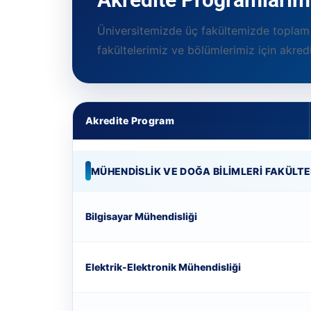
Üniversitemizde üç fakültemizde toplam
fakültelerimiz ve bölümlerimiz için akred
Akredite Program
MÜHENDISLIK VE DOĞA BILIMLERI FAKÜLTE
Bilgisayar Mühendisliği
Elektrik-Elektronik Mühendisliği