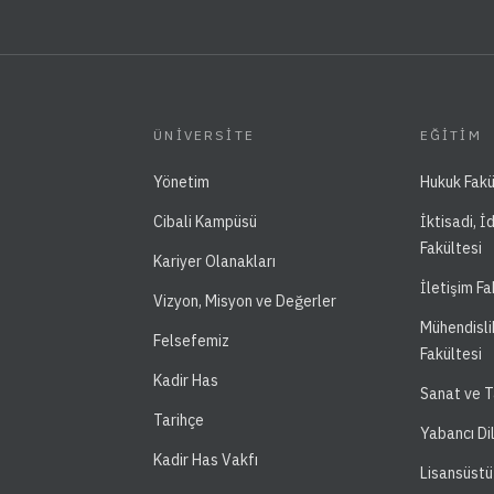
ÜNIVERSITE
EĞITIM
Yönetim
Hukuk Fakü
Cibali Kampüsü
İktisadi, İ
Fakültesi
Kariyer Olanakları
İletişim Fa
Vizyon, Misyon ve Değerler
Mühendisli
Felsefemiz
Fakültesi
Kadir Has
Sanat ve T
Tarihçe
Yabancı Di
Kadir Has Vakfı
Lisansüstü