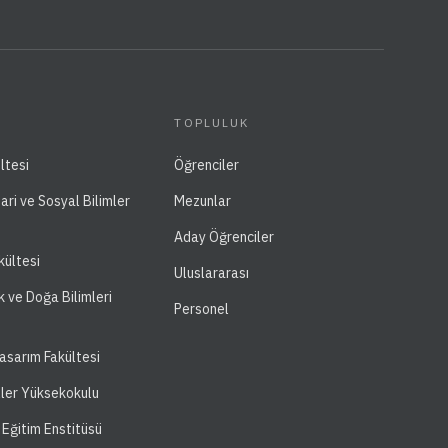
TOPLULUK
ltesi
Öğrenciler
dari ve Sosyal Bilimler
Mezunlar
Aday Öğrenciler
kültesi
Uluslararası
k ve Doğa Bilimleri
Personel
asarım Fakültesi
ller Yüksekokulu
 Eğitim Enstitüsü