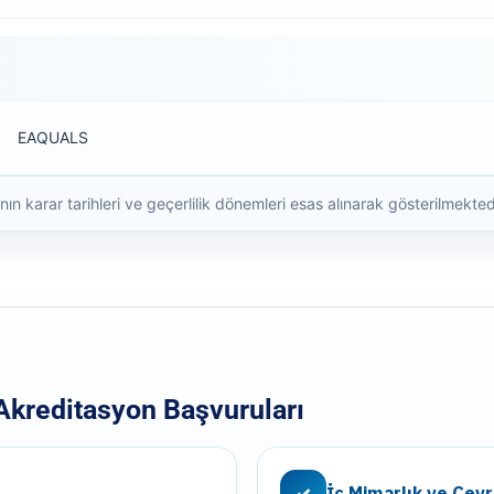
EAQUALS
ının karar tarihleri ve geçerlilik dönemleri esas alınarak gösterilmekted
Akreditasyon Başvuruları
İç Mimarlık ve Çev
✓