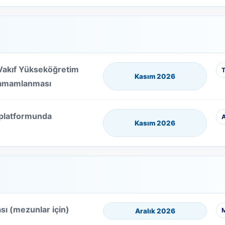
Vakıf Yükseköğretim
T
Kasım 2026
 tamamlanması
 platformunda
A
Kasım 2026
ı (mezunlar için)
M
Aralık 2026