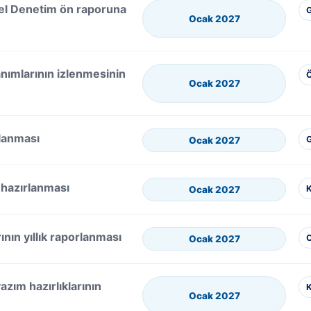
el Denetim ön raporuna
G
Ocak 2027
ımlarının izlenmesinin
Ö
Ocak 2027
rlanması
G
Ocak 2027
hazırlanması
K
Ocak 2027
ının yıllık raporlanması
Ocak 2027
zım hazırlıklarının
K
Ocak 2027