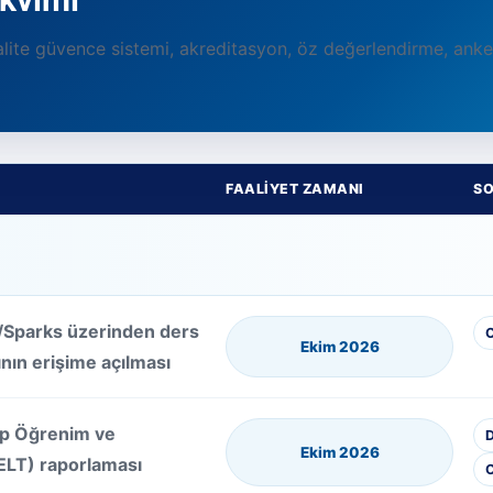
ite güvence sistemi, akreditasyon, öz değerlendirme, anke
FAALIYET ZAMANI
SO
rn/Sparks üzerinden ders
Ekim 2026
nın erişime açılması
dip Öğrenim ve
D
Ekim 2026
LT) raporlaması