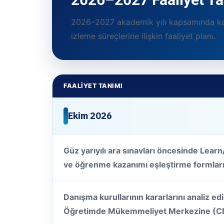
2026–2027 akademik yılı kapsamında kal
izleme süreçlerine ilişkin faaliyet planı.
FAALIYET TANIMI
Ekim 2026
Güz yarıyılı ara sınavları öncesinde Lea
ve öğrenme kazanımı eşleştirme formları
Danışma kurullarının kararlarını analiz e
Öğretimde Mükemmeliyet Merkezine (CE