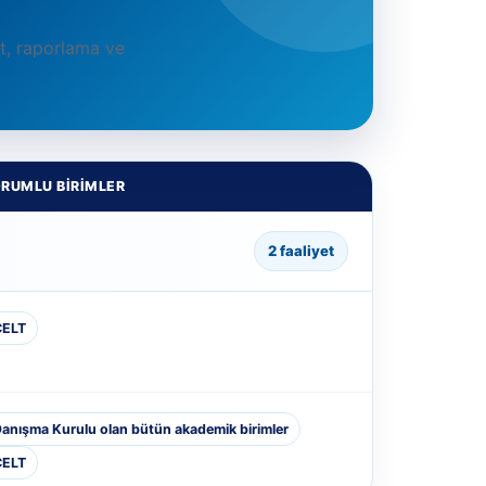
t, raporlama ve
RUMLU BIRIMLER
2 faaliyet
CELT
anışma Kurulu olan bütün akademik birimler
CELT