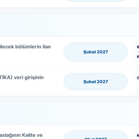
lecek bölümlerin ilan
R
Şubat 2027
K
İKA) veri girişinin
G
Şubat 2027
slağının Kalite ve
K