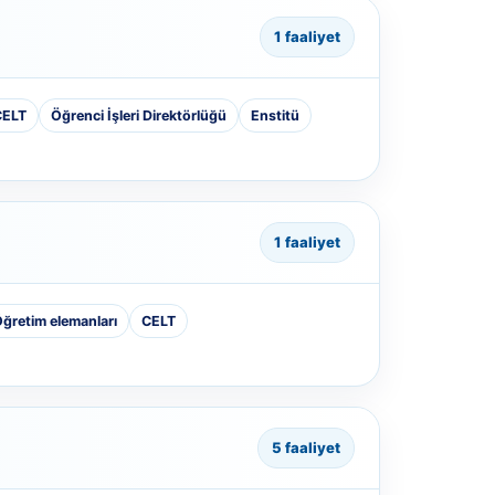
1 faaliyet
CELT
Öğrenci İşleri Direktörlüğü
Enstitü
1 faaliyet
ğretim elemanları
CELT
5 faaliyet