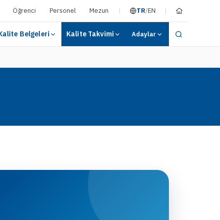
Öğrenci
Personel
Mezun
TR
/
EN
Kalite Belgeleri
Kalite Takvimi
Adaylar