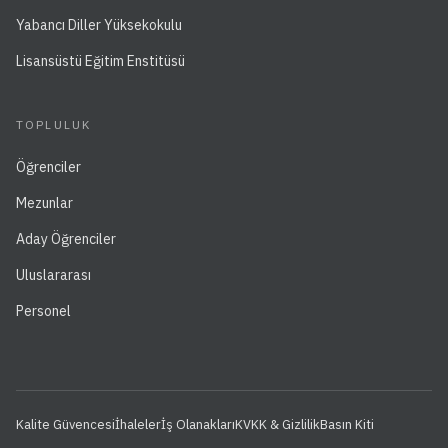
Yabancı Diller Yüksekokulu
Lisansüstü Eğitim Enstitüsü
TOPLULUK
Öğrenciler
Mezunlar
Aday Öğrenciler
Uluslararası
Personel
Kalite Güvencesi
İhaleler
İş Olanakları
KVKK & Gizlilik
Basın Kiti