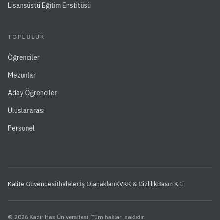
Lisansüstü Eğitim Enstitüsü
TOPLULUK
Öğrenciler
Mezunlar
Aday Öğrenciler
Uluslararası
Personel
Kalite Güvencesi
İhaleler
İş Olanakları
KVKK & Gizlilik
Basın Kiti
© 2026 Kadir Has Üniversitesi. Tüm hakları saklıdır.