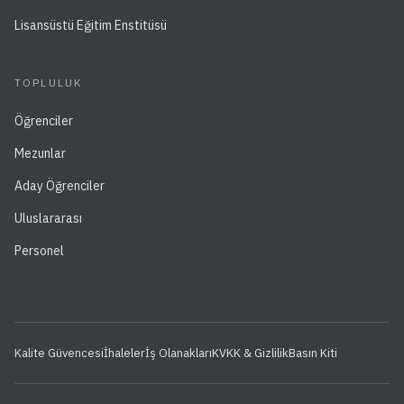
Lisansüstü Eğitim Enstitüsü
TOPLULUK
Öğrenciler
Mezunlar
Aday Öğrenciler
Uluslararası
Personel
Kalite Güvencesi
İhaleler
İş Olanakları
KVKK & Gizlilik
Basın Kiti