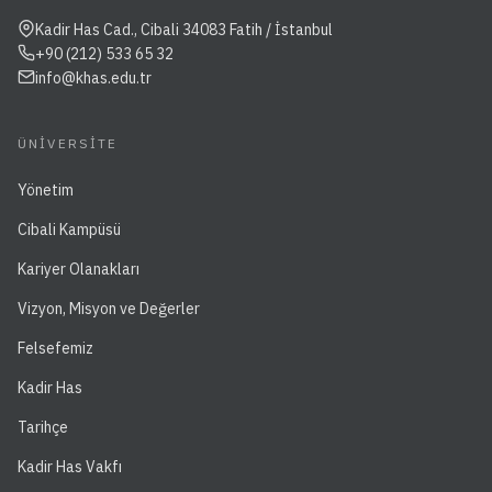
Kadir Has Cad., Cibali 34083 Fatih / İstanbul
+90 (212) 533 65 32
info@khas.edu.tr
ÜNIVERSITE
Yönetim
Cibali Kampüsü
Kariyer Olanakları
Vizyon, Misyon ve Değerler
Felsefemiz
Kadir Has
Tarihçe
Kadir Has Vakfı