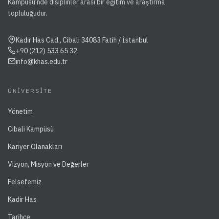
Kampüsü'nde disiplinler arası bir eğitim ve araştırma
topluluğudur.
Kadir Has Cad., Cibali 34083 Fatih / İstanbul
+90 (212) 533 65 32
info@khas.edu.tr
ÜNIVERSITE
Yönetim
Cibali Kampüsü
Kariyer Olanakları
Vizyon, Misyon ve Değerler
Felsefemiz
Kadir Has
Tarihçe