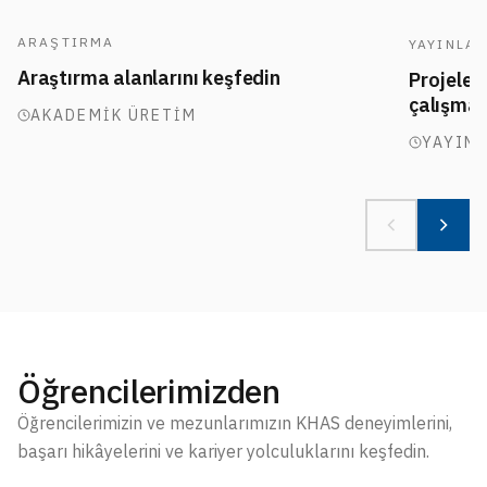
ARAŞTIRMA
YAYINLA
Araştırma alanlarını keşfedin
Projeler,
çalışmal
AKADEMIK ÜRETIM
YAYIN
Öğrencilerimizden
Öğrencilerimizin ve mezunlarımızın KHAS deneyimlerini,
başarı hikâyelerini ve kariyer yolculuklarını keşfedin.