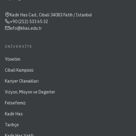
Kadir Has Cad., Cibali 34083 Fatih / İstanbul
+90 (212) 533 65 32
info@khas.edu.tr
ÜNIVERSITE
Yönetim
Cibali Kampüsü
Kariyer Olanakları
Vizyon, Misyon ve Değerler
Felsefemiz
Kadir Has
Tarihçe
Kadir Has Vakfı