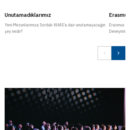
Unutamadıklarımız
Erasmus
Yeni Mezunlarımıza Sorduk: KHAS'a dair unutamayacağın
Erasmus Mac
şey nedir?
Deneyimi