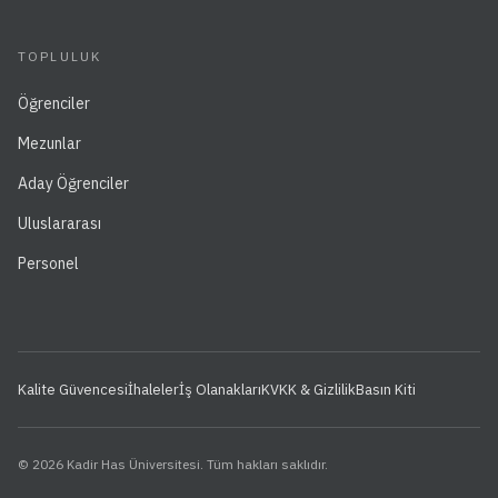
TOPLULUK
Öğrenciler
Mezunlar
Aday Öğrenciler
Uluslararası
Personel
Kalite Güvencesi
İhaleler
İş Olanakları
KVKK & Gizlilik
Basın Kiti
© 2026 Kadir Has Üniversitesi. Tüm hakları saklıdır.