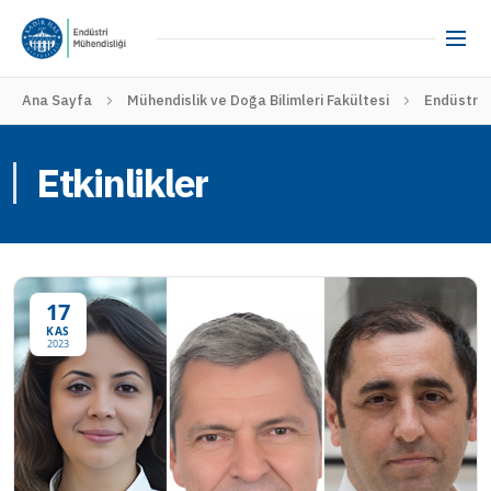
Ana Sayfa
Mühendislik ve Doğa Bilimleri Fakültesi
Endüstri 
Etkinlikler
17
KAS
2023