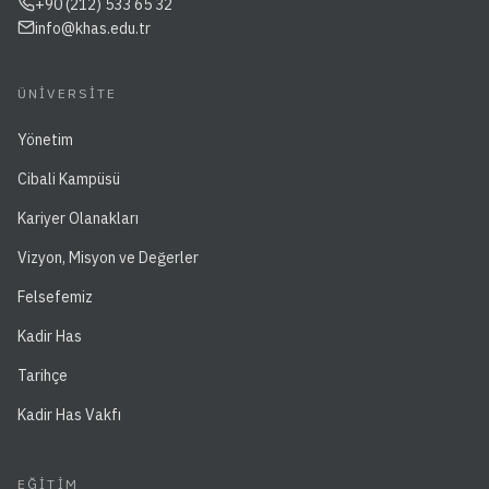
+90 (212) 533 65 32
info@khas.edu.tr
ÜNIVERSITE
Yönetim
Cibali Kampüsü
Kariyer Olanakları
Vizyon, Misyon ve Değerler
Felsefemiz
Kadir Has
Tarihçe
Kadir Has Vakfı
EĞITIM