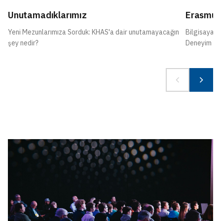
Unutamadıklarımız
Erasmus
Yeni Mezunlarımıza Sorduk: KHAS'a dair unutamayacağın
Bilgisayar 
şey nedir?
Deneyim