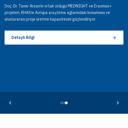
Doç. Dr. Taner Arsan’ın ortak olduğu MEDNIGHT ve Erasmus+
projeleri, KHAS’ın Avrupa araştırma ağlarındaki konumunu ve
uluslararası proje üretme kapasitesini güçlendiriyor.
Detaylı Bilgi
Detaylı Bilgi
Detaylı Bilgi