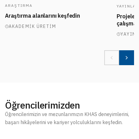
ARAŞTIRMA
YAYINLA
Araştırma alanlarını keşfedin
Projeler,
çalışmal
AKADEMIK ÜRETIM
YAYIN
Öğrencilerimizden
Öğrencilerimizin ve mezunlarımızın KHAS deneyimlerini,
başarı hikâyelerini ve kariyer yolculuklarını keşfedin.