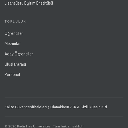
Lisansüstü Eğitim Enstitüsü
TOPLULUK
Öğrenciler
Mezunlar
Aday Öğrenciler
Uluslararası
Personel
Kalite Güvencesi
İhaleler
İş Olanakları
KVKK & Gizlilik
Basın Kiti
© 2026 Kadir Has Üniversitesi. Tüm hakları saklıdır.