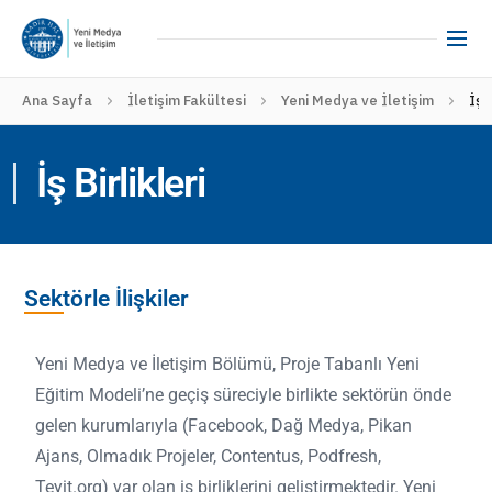
Ana Sayfa
İletişim Fakültesi
Yeni Medya ve İletişim
İş B
İş Birlikleri
Sektörle İlişkiler
Yeni Medya ve İletişim Bölümü, Proje Tabanlı Yeni
Eğitim Modeli’ne geçiş süreciyle birlikte sektörün önde
gelen kurumlarıyla (Facebook, Dağ Medya, Pikan
Ajans, Olmadık Projeler, Contentus, Podfresh,
Teyit.org) var olan iş birliklerini geliştirmektedir. Yeni