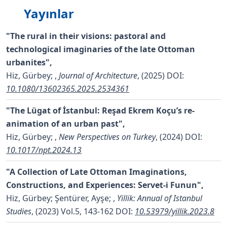
Yayınlar
"The rural in their visions: pastoral and
technological imaginaries of the late Ottoman
urbanites",
Hiz, Gürbey;
,
Journal of Architecture
, (2025)
DOI:
10.1080/13602365.2025.2534361
"The Lügat of İstanbul: Reşad Ekrem Koçu’s re-
animation of an urban past",
Hiz, Gürbey;
,
New Perspectives on Turkey
, (2024)
DOI:
10.1017/npt.2024.13
"A Collection of Late Ottoman Imaginations,
Constructions, and Experiences: Servet-i Funun",
Hiz, Gürbey; Şentürer, Ayşe;
,
Yillik: Annual of Istanbul
Studies
, (2023) Vol.5, 143-162
DOI:
10.53979/yillik.2023.8