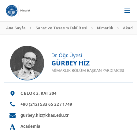
Ana Sayfa
Sanat ve Tasarım Fakültesi
Mimarlık
Akadem
Dr. Öğr. Üyesi
GÜRBEY HİZ
MIMARLIK BÖLÜM BAŞKAN YARDIMCISI
C BLOK 3. KAT 304
+90 (212) 533 65 32 / 1749
gurbey.hiz@khas.edu.tr
Academia