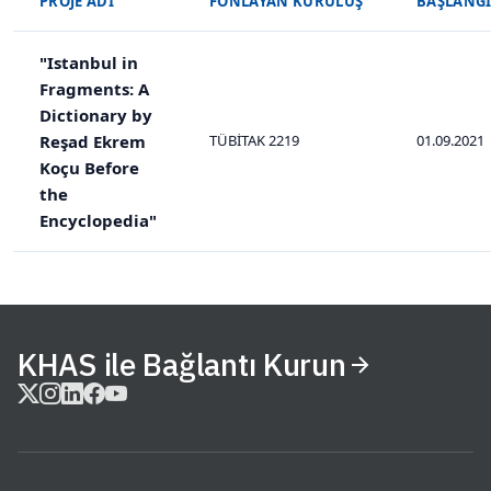
PROJE ADI
FONLAYAN KURULUŞ
BAŞLANGI
"Istanbul in
Fragments: A
Dictionary by
Reşad Ekrem
TÜBİTAK 2219
01.09.2021
Koçu Before
the
Encyclopedia"
KHAS ile Bağlantı Kurun