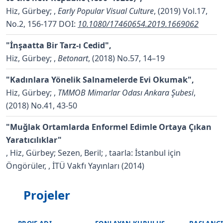
Hiz, Gürbey;
,
Early Popular Visual Culture
, (2019) Vol.17,
No.2, 156-177
DOI:
10.1080/17460654.2019.1669062
"İnşaatta Bir Tarz-ı Cedid",
Hiz, Gürbey;
,
Betonart
, (2018) No.57, 14–19
"Kadınlara Yönelik Salnamelerde Evi Okumak",
Hiz, Gürbey;
,
TMMOB Mimarlar Odası Ankara Şubesi
,
(2018) No.41, 43-50
"Muğlak Ortamlarda Enformel Edimle Ortaya Çıkan
Yaratıcılıklar"
,
Hiz, Gürbey; Sezen, Beril;
, taarla: İstanbul için
Öngörüler, , İTÜ Vakfı Yayınları (2014)
Projeler