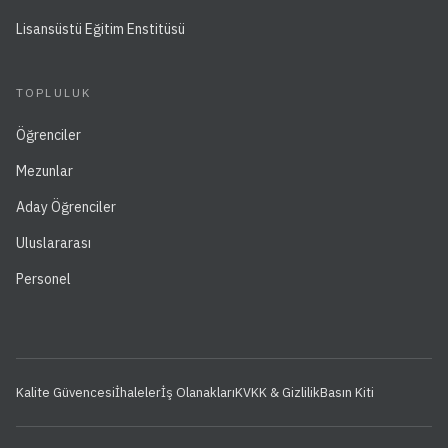
Lisansüstü Eğitim Enstitüsü
TOPLULUK
Öğrenciler
Mezunlar
Aday Öğrenciler
Uluslararası
Personel
Kalite Güvencesi
İhaleler
İş Olanakları
KVKK & Gizlilik
Basın Kiti