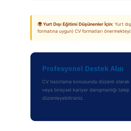
🌍 Yurt Dışı Eğitimi Düşünenler İçin:
Yurt dış
formatına uygun) CV formatları önermekteyiz
Profesyonel Destek Alın
CV hazırlama konusunda düzenli olarak ge
veya bireysel kariyer danışmanlığı talep
düzenleyebilirsiniz.