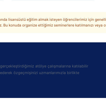
ında lisansüstü eğitim almak isteyen öğrencilerimiz için genell
. Bu konuda organize ettiğimiz seminerlere katılmanızı veya of
rçekleştirdiğimiz atölye çalışmalarına katılabilir
 ederek özgeçmişinizi uzmanlarımızla birlikte