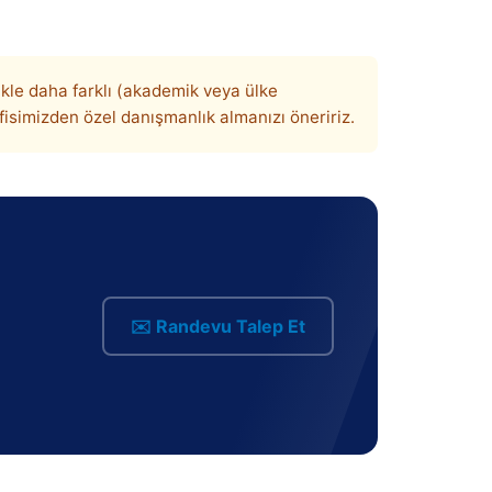
ikle daha farklı (akademik veya ülke
isimizden özel danışmanlık almanızı öneririz.
✉️ Randevu Talep Et