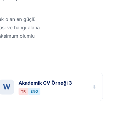
cak olan en güçlü
ası ve hangi alana
 maksimum olumlu
Akademik CV Örneği 3
W
⬇
TR
ENG