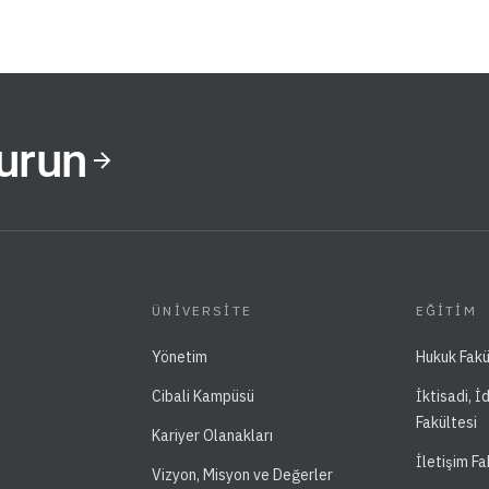
Kurun
ÜNIVERSITE
EĞITIM
Yönetim
Hukuk Fakü
Cibali Kampüsü
İktisadi, İ
Fakültesi
Kariyer Olanakları
İletişim Fa
Vizyon, Misyon ve Değerler