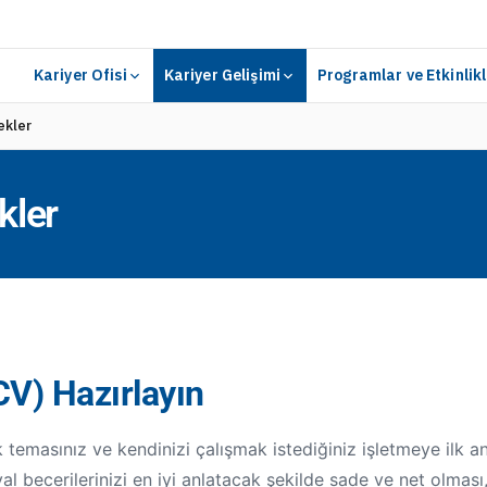
Kariyer Ofisi
Kariyer Gelişimi
Programlar ve Etkinlikl
ekler
kler
CV) Hazırlayın
 temasınız ve kendinizi çalışmak istediğiniz işletmeye ilk anl
yal becerilerinizi en iyi anlatacak şekilde sade ve net olması, 