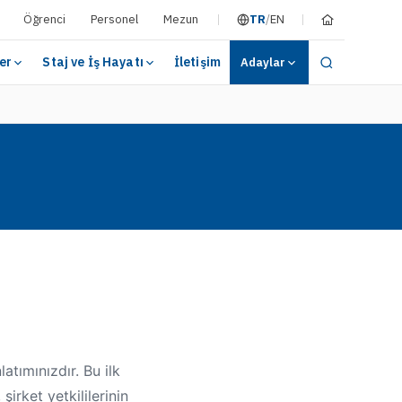
Öğrenci
Personel
Mezun
TR
/
EN
er
Staj ve İş Hayatı
İletişim
Adaylar
atımınızdır. Bu ilk
şirket yetkililerinin