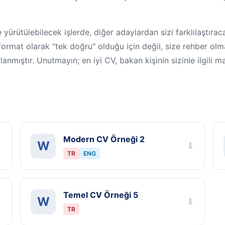
kte yürütülebilecek işlerde, diğer adaylardan sizi farklılaştıra
format olarak "tek doğru" olduğu için değil, size rehber olm
anmıştır. Unutmayın; en iyi CV, bakan kişinin sizinle ilgili
Modern CV Örneği 2
W
⬇
⬇
TR
ENG
Temel CV Örneği 5
W
⬇
⬇
TR