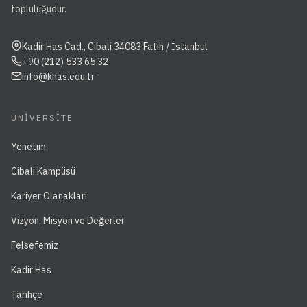
topluluğudur.
Kadir Has Cad., Cibali 34083 Fatih / İstanbul
+90 (212) 533 65 32
info@khas.edu.tr
ÜNIVERSITE
Yönetim
Cibali Kampüsü
Kariyer Olanakları
Vizyon, Misyon ve Değerler
Felsefemiz
Kadir Has
Tarihçe