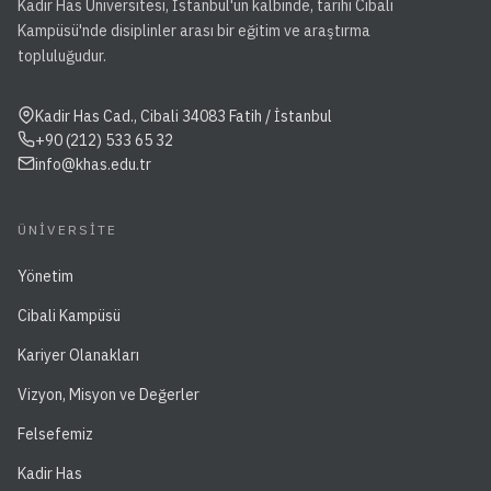
Kadir Has Üniversitesi, İstanbul'un kalbinde, tarihi Cibali
Kampüsü'nde disiplinler arası bir eğitim ve araştırma
topluluğudur.
Kadir Has Cad., Cibali 34083 Fatih / İstanbul
+90 (212) 533 65 32
info@khas.edu.tr
ÜNIVERSITE
Yönetim
Cibali Kampüsü
Kariyer Olanakları
Vizyon, Misyon ve Değerler
Felsefemiz
Kadir Has