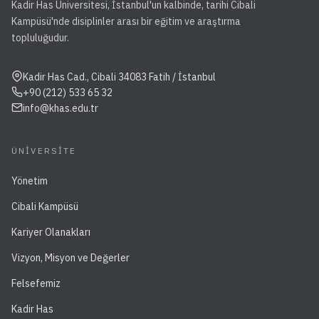
Kadir Has Üniversitesi, İstanbul'un kalbinde, tarihi Cibali
Kampüsü'nde disiplinler arası bir eğitim ve araştırma
topluluğudur.
Kadir Has Cad., Cibali 34083 Fatih / İstanbul
+90 (212) 533 65 32
info@khas.edu.tr
ÜNIVERSITE
Yönetim
Cibali Kampüsü
Kariyer Olanakları
Vizyon, Misyon ve Değerler
Felsefemiz
Kadir Has