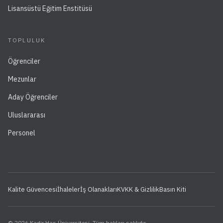
Lisansüstü Eğitim Enstitüsü
TOPLULUK
Öğrenciler
Mezunlar
Aday Öğrenciler
Uluslararası
Personel
Kalite Güvencesi
İhaleler
İş Olanakları
KVKK & Gizlilik
Basın Kiti
© 2026 Kadir Has Üniversitesi. Tüm hakları saklıdır.