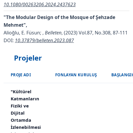
10.1080/00263206.2024.2437623
"The Modular Design of the Mosque of Şehzade
Mehmet",
Alioğlu, E. Füsun;
,
Belleten
, (2023) Vol.87, No.308, 87-111
DOI:
10.37879/belleten.2023.087
Projeler
PROJE ADI
FONLAYAN KURULUŞ
BAŞLANGIÇ
"Kültürel
Katmanların
Fiziki ve
Dijital
Ortamda
İzlenebilmesi