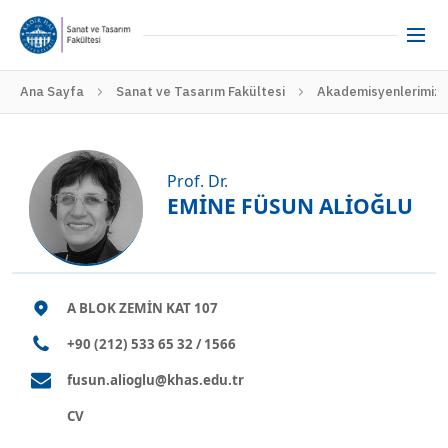
Ana Sayfa
Sanat ve Tasarım Fakültesi
Akademisyenlerimiz
Prof. Dr.
EMİNE FÜSUN ALİOĞLU
A BLOK ZEMİN KAT 107
+90 (212) 533 65 32 / 1566
fusun.alioglu@khas.edu.tr
CV