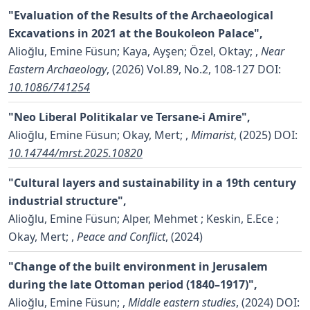
"Evaluation of the Results of the Archaeological
Excavations in 2021 at the Boukoleon Palace",
Alioğlu, Emine Füsun; Kaya, Ayşen; Özel, Oktay;
,
Near
Eastern Archaeology
, (2026) Vol.89, No.2, 108-127
DOI:
10.1086/741254
"Neo Liberal Politikalar ve Tersane-i Amire",
Alioğlu, Emine Füsun; Okay, Mert;
,
Mimarist
, (2025)
DOI:
10.14744/mrst.2025.10820
"Cultural layers and sustainability in a 19th century
industrial structure",
Alioğlu, Emine Füsun; Alper, Mehmet ; Keskin, E.Ece ;
Okay, Mert;
,
Peace and Conflict
, (2024)
"Change of the built environment in Jerusalem
during the late Ottoman period (1840–1917)",
Alioğlu, Emine Füsun;
,
Middle eastern studies
, (2024)
DOI: