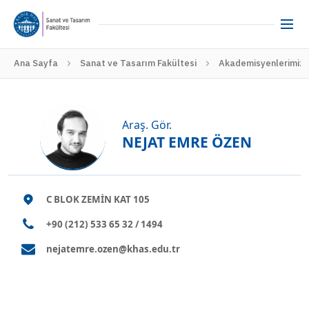
Ana Sayfa
Sanat ve Tasarım Fakültesi
Akademisyenlerimiz
Araş. Gör.
NEJAT EMRE ÖZEN
C BLOK ZEMİN KAT 105
+90 (212) 533 65 32 / 1494
nejatemre.ozen@khas.edu.tr