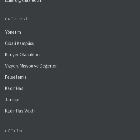
info@khas.edu.tr
ÜNIVERSITE
Yönetim
Cibali Kampüsü
Kariyer Olanakları
Vizyon, Misyon ve Değerler
Felsefemiz
Kadir Has
Tarihçe
Kadir Has Vakfı
EĞITIM