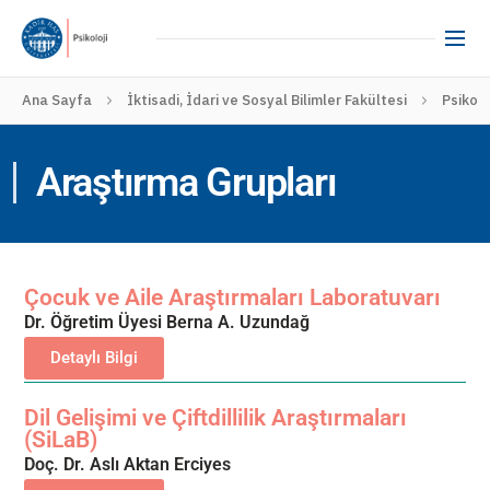
Ana Sayfa
İktisadi, İdari ve Sosyal Bilimler Fakültesi
Psikolo
Araştırma Grupları
Çocuk ve Aile Araştırmaları Laboratuvarı
Dr. Öğretim Üyesi Berna A. Uzundağ
Detaylı Bilgi
Dil Gelişimi ve Çiftdillilik Araştırmaları
(SiLaB)
Doç. Dr. Aslı Aktan Erciyes