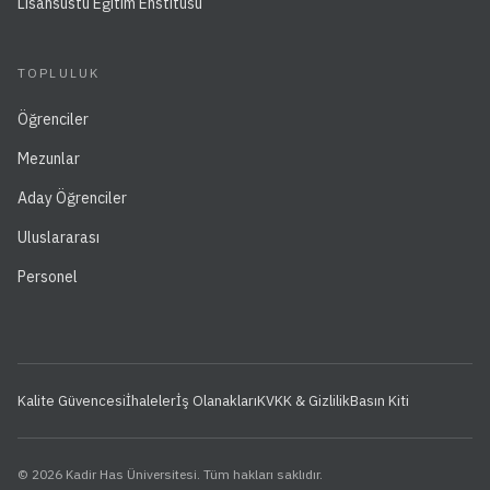
Lisansüstü Eğitim Enstitüsü
TOPLULUK
Öğrenciler
Mezunlar
Aday Öğrenciler
Uluslararası
Personel
Kalite Güvencesi
İhaleler
İş Olanakları
KVKK & Gizlilik
Basın Kiti
© 2026 Kadir Has Üniversitesi. Tüm hakları saklıdır.