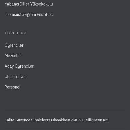
Yabancı Diller Yüksekokulu
Lisansüstü Eğitim Enstitüsü
TOPLULUK
Öğrenciler
Mezunlar
Aday Öğrenciler
Uluslararası
Personel
Kalite Güvencesi
İhaleler
İş Olanakları
KVKK & Gizlilik
Basın Kiti