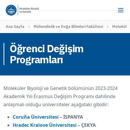
Ana Sayfa
Mühendislik ve Doğa Bilimleri Fakültesi
Moleküler
Öğrenci Değişim
Programları
Moleküler Biyoloji ve Genetik bölümünün 2023-2024
Akademik Yılı Erasmus Değişim Programı dahilinde
anlaşmalı olduğu üniversiteler aşağıdaki gibidir:
Coru
ñ
a Üniversitesi
– İSPANYA
Hradec Kralove Üniversitesi
– ÇEKYA