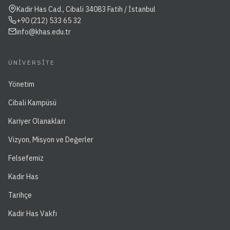
Kadir Has Cad., Cibali 34083 Fatih / İstanbul
+90 (212) 533 65 32
info@khas.edu.tr
ÜNIVERSITE
Yönetim
Cibali Kampüsü
Kariyer Olanakları
Vizyon, Misyon ve Değerler
Felsefemiz
Kadir Has
Tarihçe
Kadir Has Vakfı