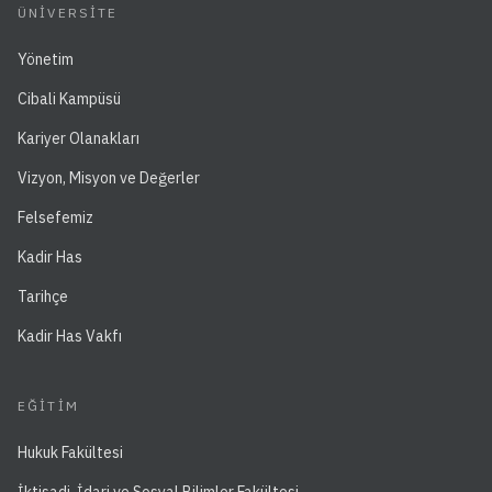
ÜNIVERSITE
Yönetim
Cibali Kampüsü
Kariyer Olanakları
Vizyon, Misyon ve Değerler
Felsefemiz
Kadir Has
Tarihçe
Kadir Has Vakfı
EĞITIM
Hukuk Fakültesi
İktisadi, İdari ve Sosyal Bilimler Fakültesi