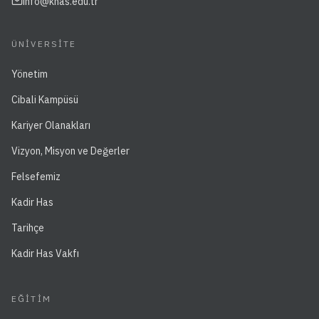
info@khas.edu.tr
ÜNIVERSITE
Yönetim
Cibali Kampüsü
Kariyer Olanakları
Vizyon, Misyon ve Değerler
Felsefemiz
Kadir Has
Tarihçe
Kadir Has Vakfı
EĞITIM