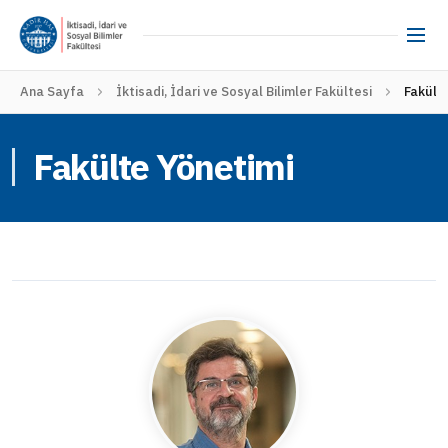
Ana Sayfa
İktisadi, İdari ve Sosyal Bilimler Fakültesi
Fakült
Fakülte Yönetimi