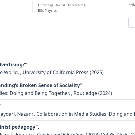
Fak
Ortadoğu Teknik Üniversitesi
BSc Physics
dvertising?"
 World, , University of California Press (2025)
nding’s Broken Sense of Sociality"
dies: Doing and Being Together, , Routledge (2024)
"
Haydari, Nazan;
, Collaboration in Media Studies: Doing and 
minist pedagogy",
; Irmak, Begüm;
,
Gender and Education
, (2023) Vol.35, No.5, 