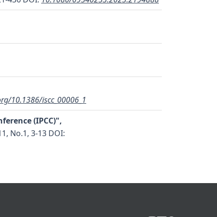
.org/10.1386/iscc_00006_1
ference (IPCC)",
.11, No.1, 3-13
DOI: