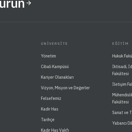
Kurun
ÜNIVERSITE
EĞITIM
Yönetim
Hukuk Fakü
Cibali Kampüsü
İktisadi, İ
Fakültesi
Kariyer Olanakları
İletişim Fa
Vizyon, Misyon ve Değerler
Mühendisli
Felsefemiz
Fakültesi
Kadir Has
Sanat ve T
Tarihçe
Yabancı Di
Kadir Has Vakfı