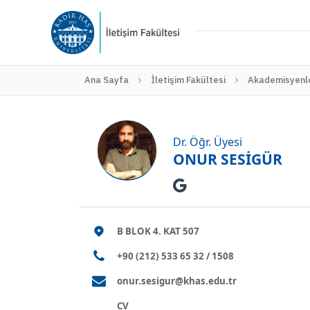
Ana Sayfa
İletişim Fakültesi
Akademisyenle
Dr. Öğr. Üyesi
ONUR SESİGÜR
B BLOK 4. KAT 507
+90 (212) 533 65 32 / 1508
onur.sesigur@khas.edu.tr
CV