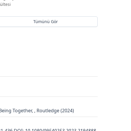
ültesi
Tümünü Gör
Being Together, , Routledge (2024)
421-436
DOI:
10.1080/09540253.2023.2194888