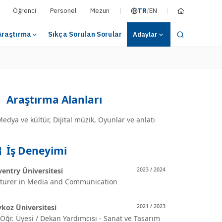
Öğrenci
Personel
Mezun
TR
/
EN
Araştırma
Sıkça Sorulan Sorular
Adaylar
Araştırma Alanları
edya ve kültür, Dijital müzik, Oyunlar ve anlatı
İş Deneyimi
entry Üniversitesi
2023 / 2024
cturer in Media and Communication
koz Üniversitesi
2021 / 2023
 Öğr. Üyesi / Dekan Yardımcısı - Sanat ve Tasarım