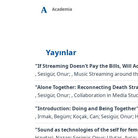
Academia
Yayınlar
"If Streaming Doesn’t Pay the Bills, Will A
,
Sesigür, Onur;
, Music Streaming around the
"Alone Together: Reconnecting Death Stra
,
Sesigür, Onur;
, Collaboration in Media Stu
"Introduction: Doing and Being Together
,
Irmak, Begüm; Koçak, Can; Sesigür, Onur; 
"Sound as technologies of the self for fe
Haydari, Nazan; Sesigür, Onur; Ulutaş, Ayça