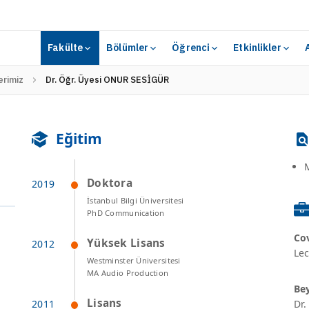
Fakülte
Bölümler
Öğrenci
Etkinlikler
rimiz
Dr. Öğr. Üyesi ONUR SESİGÜR
Eğitim
M
Doktora
İstanbul Bilgi Üniversitesi
PhD Communication
Cov
Yüksek Lisans
Le
Westminster Üniversitesi
MA Audio Production
Bey
Lisans
Dr.