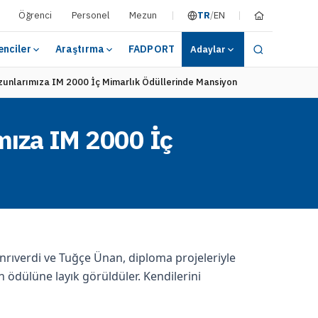
Öğrenci
Personel
Mezun
TR
/
EN
nciler
Araştırma
FADPORT
Adaylar
zunlarımıza IM 2000 İç Mimarlık Ödüllerinde Mansiyon Ödülü
mıza IM 2000 İç
nrıverdi ve Tuğçe Ünan, diploma projeleriyle
 ödülüne layık görüldüler. Kendilerini