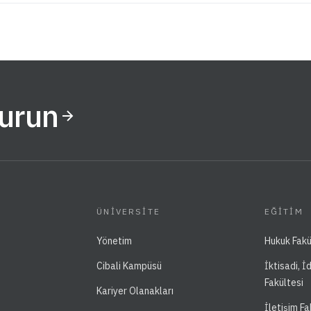
Kurun
ÜNIVERSITE
EĞITIM
Yönetim
Hukuk Fakü
Cibali Kampüsü
İktisadi, İ
Fakültesi
Kariyer Olanakları
İletişim Fa