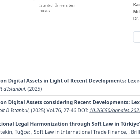
Kad
İstanbul Üniversitesi
Hukuk
Mil
Dr.
on Digital Assets in Light of Recent Developments: Lex re
t d’Istanbul
, (2025)
 on Digital Assets considering Recent Developments: Lex 
it D Istanbul
, (2025) Vol.76, 27-46
DOI:
10.26650/annales.202
ational Legal Harmonization through Soft Law in Türkiye
etekin, Tuğçe;
, Soft Law in International Trade Finance, , Bril