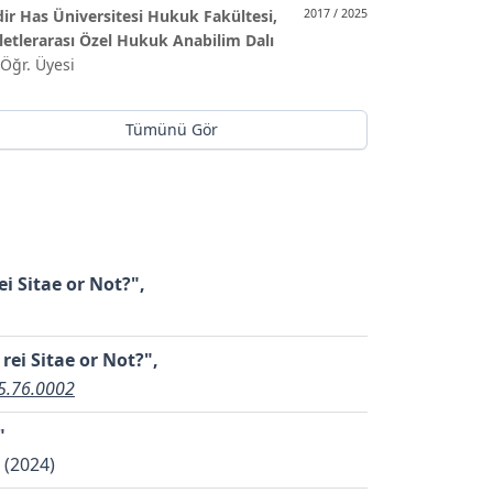
ir Has Üniversitesi Hukuk Fakültesi,
2017 / 2025
letlerarası Özel Hukuk Anabilim Dalı
 Öğr. Üyesi
Tümünü Gör
i Sitae or Not?",
rei Sitae or Not?",
5.76.0002
"
l (2024)