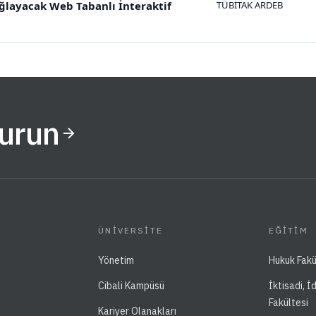
layacak Web Tabanlı İnteraktif
TÜBİTAK ARDEB
Kurun
ÜNIVERSITE
EĞITIM
Yönetim
Hukuk Fakü
Cibali Kampüsü
İktisadi, İ
Fakültesi
Kariyer Olanakları