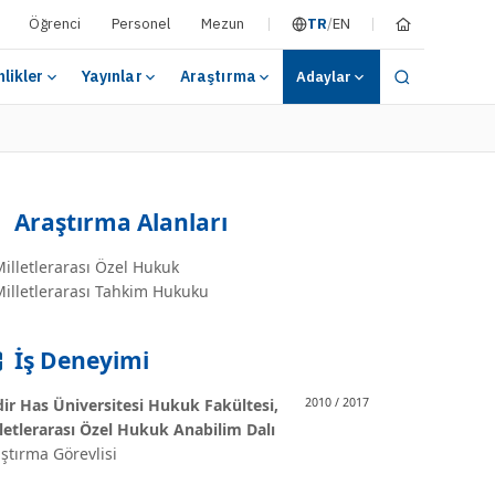
Öğrenci
Personel
Mezun
TR
/
EN
nlikler
Yayınlar
Araştırma
Adaylar
Araştırma Alanları
illetlerarası Özel Hukuk
illetlerarası Tahkim Hukuku
İş Deneyimi
ir Has Üniversitesi Hukuk Fakültesi,
2010 / 2017
letlerarası Özel Hukuk Anabilim Dalı
ştırma Görevlisi