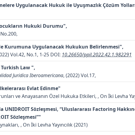
eşmelere Uygulanacak Hukuk ile Uyuşmazlık Çözüm Yolları
 Çocukların Hukuki Durumu",
) No.200,
Aile Kurumuna Uygulanacak Hukukun Belirlenmesi",
2022) Vol.42, No.1, 1-25
DOI:
10.26650/ppil.2022.42.1.982291
n Turkish Law ",
alidad Juridica Iberoamericana
, (2022) Vol.17,
lkelerarası Evlat Edinme"
nları ve Anayasanın Özel Hukuka Etkileri, , On İki Levha Yay
da UNIDROIT Sözleşmesi, “Uluslararası Factoring Hakkın
OIT Sözleşmesi”"
nakları, , On İki Levha Yayıncılık (2021)