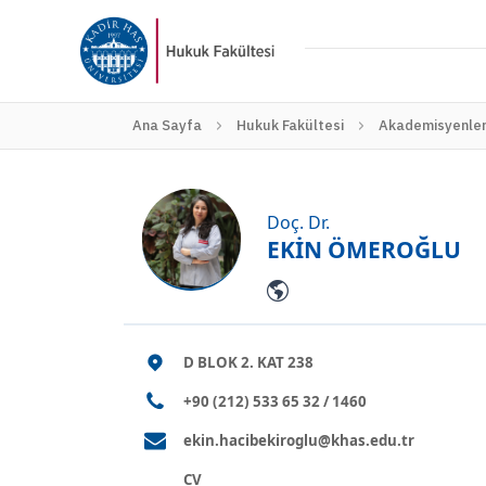
Ana Sayfa
Hukuk Fakültesi
Akademisyenler
Doç. Dr.
EKİN ÖMEROĞLU
D BLOK 2. KAT 238
+90 (212) 533 65 32 / 1460
ekin.hacibekiroglu@khas.edu.tr
CV