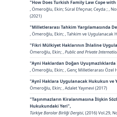
"How Does Turkish Family Law Cope with D
,
Ömeroğlu, Ekin; Süral Efeçınar, Ceyda ;
, No
(2021)
"Milletlerarası Tahkim Yargılamasında Del
,
Ömeroğlu, Ekin;
, Tahkim ve Uygulanacak Hu
"Fikri Mülkiyet Haklarının İhlaline Uygu
Ömeroğlu, Ekin;
,
Public and Private Internatio
"Ayni Haklardan Doğan Uyuşmazlıklarda İr
,
Ömeroğlu, Ekin;
, Genç Milletlerarası Özel 
"Aynî Haklara Uygulanacak Hukukun ve Yetk
Ömeroğlu, Ekin;
, Adalet Yayınevi (2017)
"Taşınmazların Kiralanmasına İlişkin Söz
Hukukundaki Yeri",
Türkiye Barolar Birliği Dergisi
, (2016) Vol.29, 