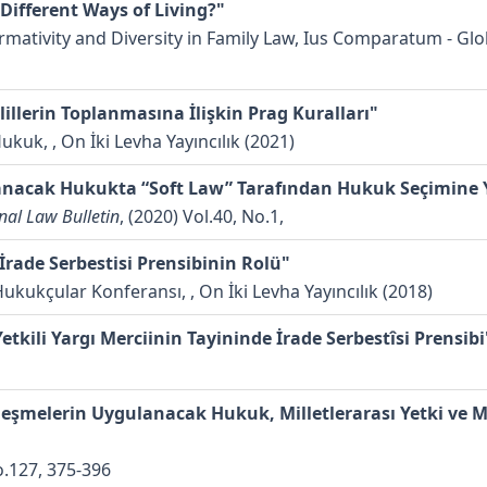
ifferent Ways of Living?"
rmativity and Diversity in Family Law, Ius Comparatum - Glo
illerin Toplanmasına İlişkin Prag Kuralları"
kuk, , On İki Levha Yayıncılık (2021)
lanacak Hukukta “Soft Law” Tarafından Hukuk Seçimine Y
nal Law Bulletin
, (2020) Vol.40, No.1,
ade Serbestisi Prensibinin Rolü"
Hukukçular Konferansı, , On İki Levha Yayıncılık (2018)
ili Yargı Merciinin Tayininde İrade Serbestîsi Prensibi
leşmelerin Uygulanacak Hukuk, Milletlerarası Yetki ve 
No.127, 375-396