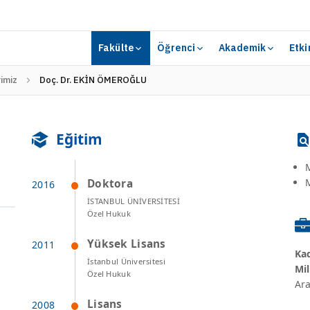
Fakülte
Öğrenci
Akademik
Etki
imiz
Doç. Dr. EKİN ÖMEROĞLU
Eğitim
M
M
Doktora
İSTANBUL ÜNİVERSİTESİ
Özel Hukuk
Yüksek Lisans
Kad
İstanbul Üniversitesi
Mil
Özel Hukuk
Ara
Lisans