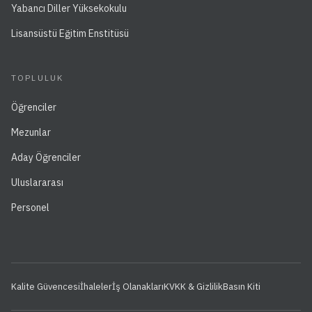
Yabancı Diller Yüksekokulu
Lisansüstü Eğitim Enstitüsü
TOPLULUK
Öğrenciler
Mezunlar
Aday Öğrenciler
Uluslararası
Personel
Kalite Güvencesi
İhaleler
İş Olanakları
KVKK & Gizlilik
Basın Kiti