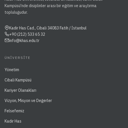
Kampüsü'nde disiplinler arası bir eğitim ve araştırma
topluluğudur.
Kadir Has Cad., Cibali 34083 Fatih / İstanbul
+90 (212) 533 65 32
info@khas.edu.tr
ÜNIVERSITE
Yönetim
Cibali Kampüsü
Kariyer Olanakları
Vizyon, Misyon ve Değerler
Felsefemiz
Kadir Has