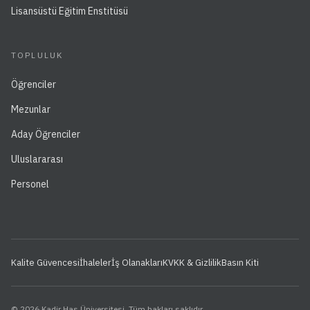
Lisansüstü Eğitim Enstitüsü
TOPLULUK
Öğrenciler
Mezunlar
Aday Öğrenciler
Uluslararası
Personel
Kalite Güvencesi
İhaleler
İş Olanakları
KVKK & Gizlilik
Basın Kiti
© 2026 Kadir Has Üniversitesi. Tüm hakları saklıdır.