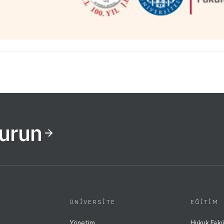
Kurun
ÜNIVERSITE
EĞITIM
Yönetim
Hukuk Fakü