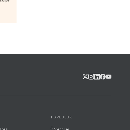
TOPLULUK
ltesi
Öğrenciler