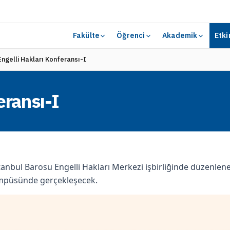
Fakülte
Öğrenci
Akademik
Etki
Engelli Hakları Konferansı-I
eransı-I
tanbul Barosu Engelli Hakları Merkezi işbirliğinde düzenlene
ampüsünde gerçekleşecek.