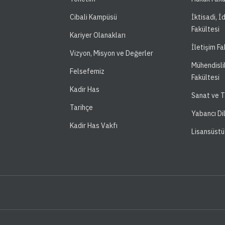
Cibali Kampüsü
İktisadi, İ
Fakültesi
Kariyer Olanakları
İletişim Fa
Vizyon, Misyon ve Değerler
Mühendisli
Felsefemiz
Fakültesi
Kadir Has
Sanat ve T
Tarihçe
Yabancı Di
Kadir Has Vakfı
Lisansüstü