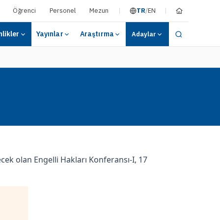
Öğrenci
Personel
Mezun
TR
/
EN
nlikler
Yayınlar
Araştırma
Adaylar
cek olan Engelli Hakları Konferansı-I, 17