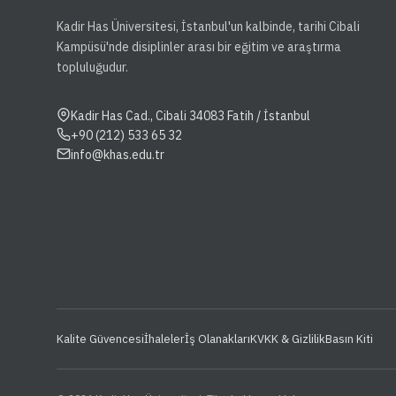
Kadir Has Üniversitesi, İstanbul'un kalbinde, tarihi Cibali
Kampüsü'nde disiplinler arası bir eğitim ve araştırma
topluluğudur.
Kadir Has Cad., Cibali 34083 Fatih / İstanbul
+90 (212) 533 65 32
info@khas.edu.tr
Kalite Güvencesi
İhaleler
İş Olanakları
KVKK & Gizlilik
Basın Kiti